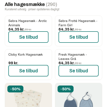
Alle hagesmække
(290)
Kurateret udvalg · priser opdateres dagligt
Sebra Hagesmæk - Arctic
Sebra Frotté Hagesmæk -
-35%
-35%
Animals
Farm Girl
64,35 kr.
99 kr.
64,35 kr.
99 kr.
Se tilbud
Se tilbud
Cloby Kork Hagesmæk
Fresk Hagesmæk -
-35%
Leaves Grå
99 kr.
64,35 kr.
99 kr.
Se tilbud
Se tilbud
-50%
-50%