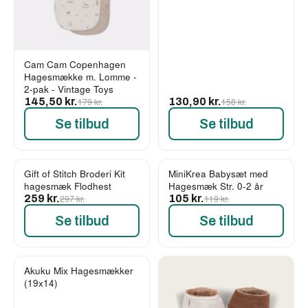
Cam Cam Copenhagen
Hagesmække m. Lomme -
2-pak - Vintage Toys
145,50 kr.
179 kr.
130,90 kr.
158 kr.
Se tilbud
Se tilbud
Gift of Stitch Broderi Kit
MiniKrea Babysæt med
-13%
-12%
hagesmæk Flodhest
Hagesmæk Str. 0-2 år
259 kr.
297 kr.
105 kr.
119 kr.
Se tilbud
Se tilbud
Akuku Mix Hagesmækker
(19x14)