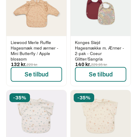
Liewood Merle Ruffle
Konges Sløjd
Hagesmæk med ærmer -
Hagesmække m. Ærmer -
Mini Butterfly / Apple
2-pak - Coeur
blossom
Glitter/Sangria
132 kr.
220 kr.
140 kr.
229,95 kr.
Se tilbud
Se tilbud
-35%
-35%