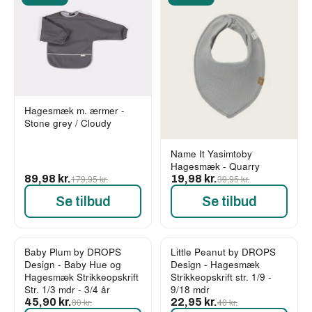
Hagesmæk m. ærmer -
Stone grey / Cloudy
Name It Yasimtoby
Hagesmæk - Quarry
89,98 kr.
179,95 kr.
19,98 kr.
39,95 kr.
Se tilbud
Se tilbud
Baby Plum by DROPS
Little Peanut by DROPS
-43%
-43%
Design - Baby Hue og
Design - Hagesmæk
Hagesmæk Strikkeopskrift
Strikkeopskrift str. 1/9 -
Str. 1/3 mdr - 3/4 år
9/18 mdr
45,90 kr.
80 kr.
22,95 kr.
40 kr.