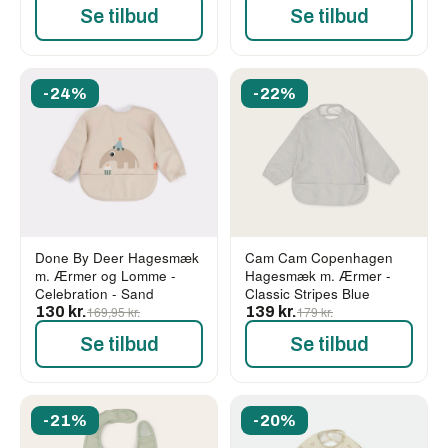
Se tilbud
Se tilbud
-24%
-22%
Done By Deer Hagesmæk
Cam Cam Copenhagen
m. Ærmer og Lomme -
Hagesmæk m. Ærmer -
Celebration - Sand
Classic Stripes Blue
130 kr.
169,95 kr.
139 kr.
179 kr.
Se tilbud
Se tilbud
-21%
-20%