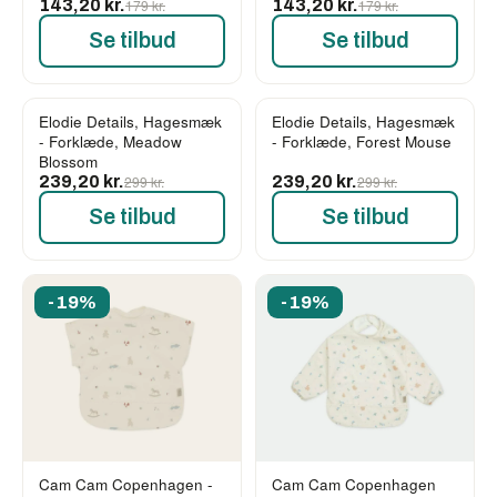
143,20 kr.
179 kr.
143,20 kr.
179 kr.
Se tilbud
Se tilbud
Elodie Details, Hagesmæk
Elodie Details, Hagesmæk
-20%
-20%
- Forklæde, Meadow
- Forklæde, Forest Mouse
Blossom
239,20 kr.
299 kr.
239,20 kr.
299 kr.
Se tilbud
Se tilbud
-19%
-19%
Cam Cam Copenhagen -
Cam Cam Copenhagen