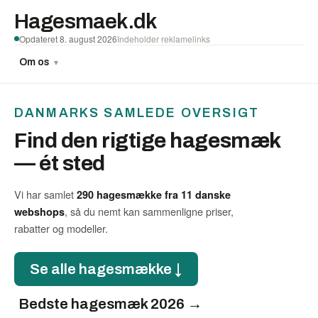
Hagesmaek.dk
Opdateret 8. august 2026
Indeholder reklamelinks
Om os
▼
DANMARKS SAMLEDE OVERSIGT
Find den rigtige hagesmæk
— ét sted
Vi har samlet
290 hagesmække fra 11 danske
, så du nemt kan sammenligne priser,
webshops
rabatter og modeller.
Se alle hagesmække ↓
Bedste hagesmæk 2026 →