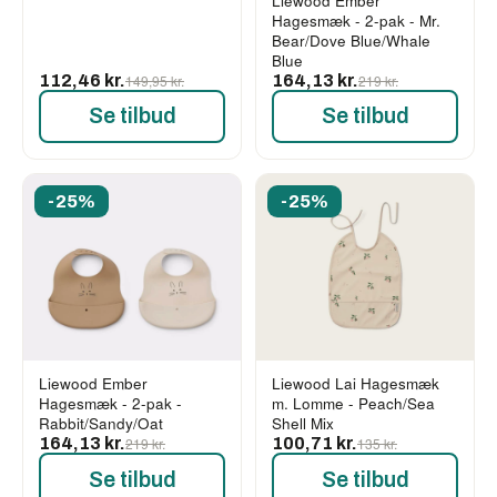
Liewood Ember
Hagesmæk - 2-pak - Mr.
Bear/Dove Blue/Whale
Blue
112,46 kr.
149,95 kr.
164,13 kr.
219 kr.
Se tilbud
Se tilbud
-25%
-25%
Liewood Ember
Liewood Lai Hagesmæk
Hagesmæk - 2-pak -
m. Lomme - Peach/Sea
Rabbit/Sandy/Oat
Shell Mix
164,13 kr.
219 kr.
100,71 kr.
135 kr.
Se tilbud
Se tilbud