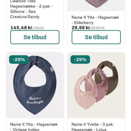
Liewood Tilda
Hagesmække - 2-pak -
Silikone - Sea
Creature/Sandy
Name It Ytta - Hagesmæk
- Elderberry
145,48 kr.
194 kr.
29,96 kr.
39,95 kr.
Se tilbud
Se tilbud
-25%
-25%
Name It Ytta - Hagesmæk
Name It Yvette - 3 pak.
- Vintage Indigo
Hagesmæk - Lotus