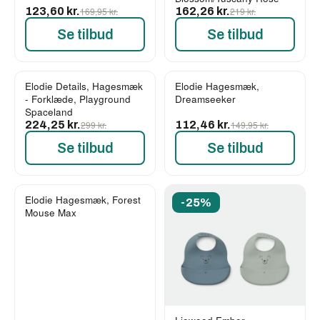
123,60 kr.
169,95 kr.
162,26 kr.
219 kr.
Se tilbud
Se tilbud
Elodie Details, Hagesmæk
Elodie Hagesmæk,
-25%
-25%
- Forklæde, Playground
Dreamseeker
Spaceland
224,25 kr.
299 kr.
112,46 kr.
149,95 kr.
Se tilbud
Se tilbud
Elodie Hagesmæk, Forest
-25%
-25%
Mouse Max