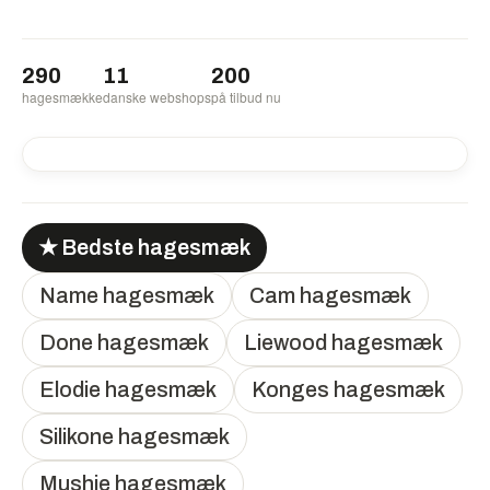
290
11
200
hagesmække
danske webshops
på tilbud nu
-35%
-35%
-35%
-50%
-50%
★ Bedste hagesmæk
Name hagesmæk
Cam hagesmæk
Done hagesmæk
Liewood hagesmæk
Elodie hagesmæk
Konges hagesmæk
Silikone hagesmæk
Mushie hagesmæk