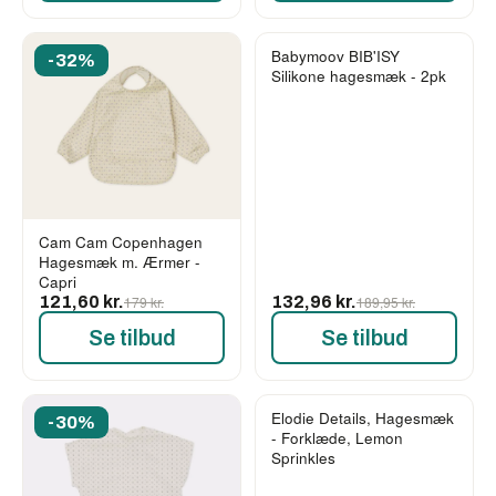
Babymoov BIB'ISY
-32%
-30%
Silikone hagesmæk - 2pk
Cam Cam Copenhagen
Hagesmæk m. Ærmer -
Capri
121,60 kr.
179 kr.
132,96 kr.
189,95 kr.
Se tilbud
Se tilbud
Elodie Details, Hagesmæk
-30%
-30%
- Forklæde, Lemon
Sprinkles