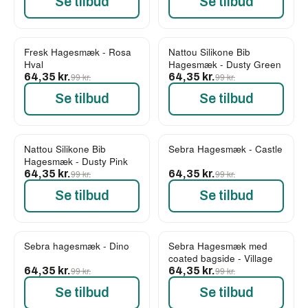
Se tilbud
Se tilbud
Fresk Hagesmæk - Rosa
Nattou Silikone Bib
-35%
-35%
Hval
Hagesmæk - Dusty Green
64,35 kr.
99 kr.
64,35 kr.
99 kr.
Se tilbud
Se tilbud
Nattou Silikone Bib
Sebra Hagesmæk - Castle
-35%
-35%
Hagesmæk - Dusty Pink
64,35 kr.
99 kr.
64,35 kr.
99 kr.
Se tilbud
Se tilbud
Sebra hagesmæk - Dino
Sebra Hagesmæk med
-35%
-35%
coated bagside - Village
64,35 kr.
99 kr.
64,35 kr.
99 kr.
Se tilbud
Se tilbud