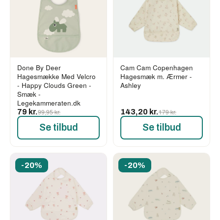
Done By Deer
Cam Cam Copenhagen
Hagesmække Med Velcro
Hagesmæk m. Ærmer -
- Happy Clouds Green -
Ashley
Smæk -
Legekammeraten.dk
79 kr.
99,95 kr.
143,20 kr.
179 kr.
Se tilbud
Se tilbud
-20%
-20%