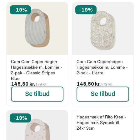
-19%
-19%
Cam Cam Copenhagen
Cam Cam Copenhagen
Hagesmække m. Lomme -
Hagesmække m. Lomme -
2-pak - Classic Stripes
2-pak - Lierre
Blue
145,50 kr.
179 kr.
145,50 kr.
179 kr.
Se tilbud
Se tilbud
Hagesmæk af Rito Krea -
-19%
-17%
Hagesmæk Syopskrift
24x19cm